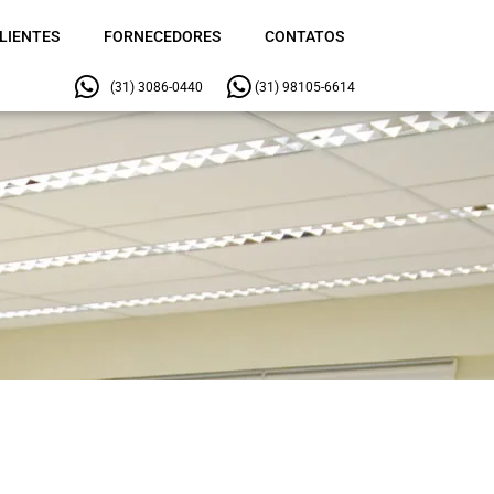
LIENTES
FORNECEDORES
CONTATOS
(31) 3086-0440
(31) 98105-6614